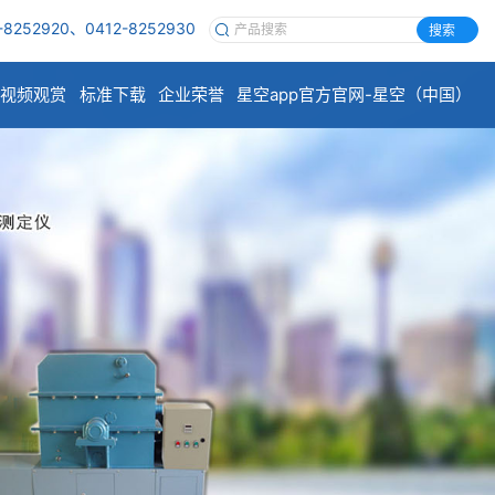
-8252920、0412-8252930
搜索
视频观赏
标准下载
企业荣誉
星空app官方官网-星空（中国）