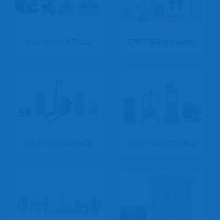
MSS-2000S系列全自
荷重环保型试验焦炉系
动智能型煤焦显微分析
列
系统
KXJL-HZ-10型炼焦用
KXJL-1.0型台式炼焦煤
煤结焦性快速评价装置
膨胀压力测定装置