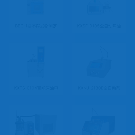
BBC-1萘不挥发物测定
KXSF-0105全自动焦油
仪
水份测定仪(容量法)
KXTS-0104智能原油电
KXNJ-2130E全自动萘
脱水仪（水分测定仪）
结晶点测定仪