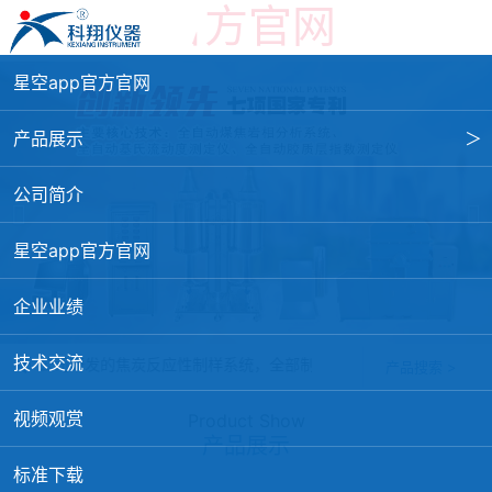
星空app官方官网
星空app官方官网
产品展示
＞
星空app官方官网-星空（中国）
公司简介
焦化行业检测及优化配煤设备
星空app官方官网
球团矿/烧结矿/块矿高温冶金性能检测系统
企业业绩
烧结/球团优化配矿研究设备
技术交流
息：我公司研发的焦炭反应性制样系统，全部制样过程机械化操作，没有
产品搜索 >
高炉配吹煤检测设备
视频观赏
冶金渣、保护渣等高温物性检测设备
Product Show
产品展示
冶金石灰活性度测定仪
标准下载